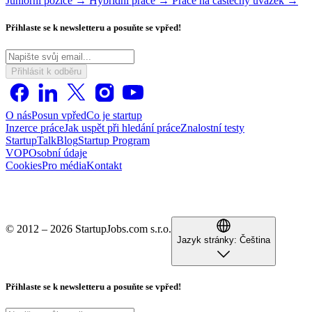
Juniorní pozice →
Hybridní práce →
Práce na částečný úvazek →
Přihlaste se k newsletteru a posuňte se vpřed!
Přihlásit k odběru
O nás
Posun vpřed
Co je startup
Inzerce práce
Jak uspět při hledání práce
Znalostní testy
StartupTalk
Blog
Startup Program
VOP
Osobní údaje
Cookies
Pro média
Kontakt
© 2012 – 2026 StartupJobs.com s.r.o.
Jazyk stránky:
Čeština
Přihlaste se k newsletteru a posuňte se vpřed!