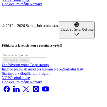
Cookies
Pro média
Kontakt
© 2012 – 2026 StartupJobs.com s.r.o.
Jazyk stránky:
Čeština
Přihlaste se k newsletteru a posuňte se vpřed!
Přihlásit k odběru
O nás
Posun vpřed
Co je startup
Inzerce práce
Jak uspět při hledání práce
Znalostní testy
StartupTalk
Blog
Startup Program
VOP
Osobní údaje
Cookies
Pro média
Kontakt