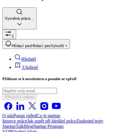
Vysněná práce…
1
Hlídací pes
Hlídací pes
Vytvořit +
Hledat
0
Uložené
Přihlaste se k newsletteru a posuňte se vpřed!
Přihlásit k odběru
O nás
Posun vpřed
Co je startup
Inzerce práce
Jak uspět při hledání práce
Znalostní testy
StartupTalk
Blog
Startup Program
VOP
Osobní údaje