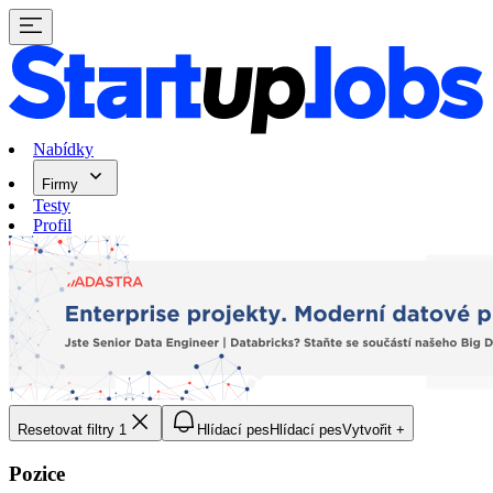
Nabídky
Firmy
Testy
Profil
Resetovat filtry
1
Hlídací pes
Hlídací pes
Vytvořit +
Pozice