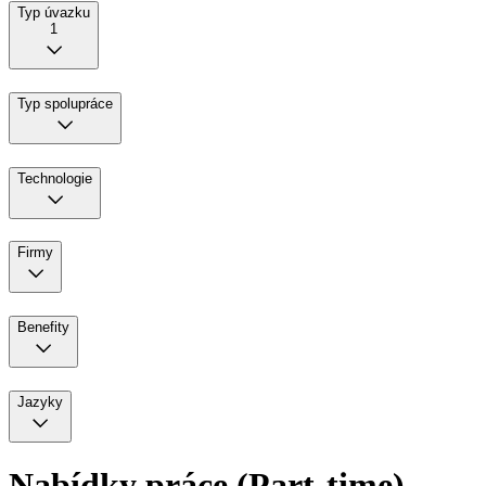
Typ úvazku
1
Typ spolupráce
Technologie
Firmy
Benefity
Jazyky
Nabídky práce (Part-time)