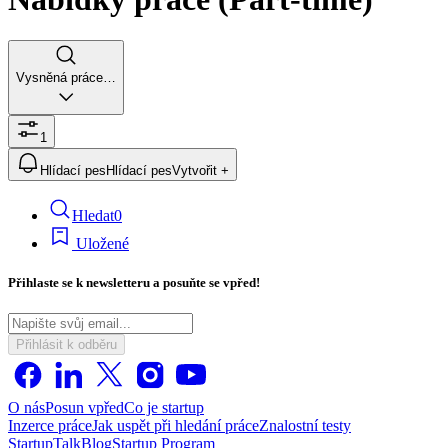
Vysněná práce…
1
Hlídací pes
Hlídací pes
Vytvořit +
Hledat
0
Uložené
Přihlaste se k newsletteru a posuňte se vpřed!
Přihlásit k odběru
O nás
Posun vpřed
Co je startup
Inzerce práce
Jak uspět při hledání práce
Znalostní testy
StartupTalk
Blog
Startup Program