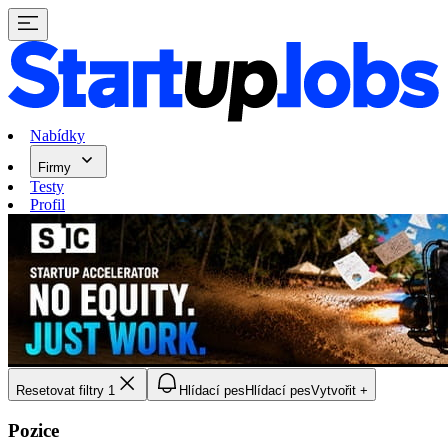
Nabídky
Firmy
Testy
Profil
Resetovat filtry
1
Hlídací pes
Hlídací pes
Vytvořit +
Pozice