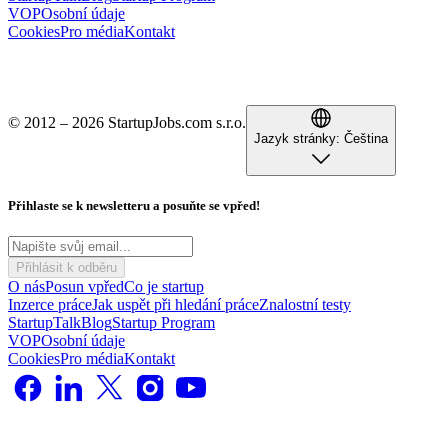
VOP
Osobní údaje
Cookies
Pro média
Kontakt
© 2012 – 2026 StartupJobs.com s.r.o.
Jazyk stránky:
Čeština
Přihlaste se k newsletteru a posuňte se vpřed!
Přihlásit k odběru
O nás
Posun vpřed
Co je startup
Inzerce práce
Jak uspět při hledání práce
Znalostní testy
StartupTalk
Blog
Startup Program
VOP
Osobní údaje
Cookies
Pro média
Kontakt