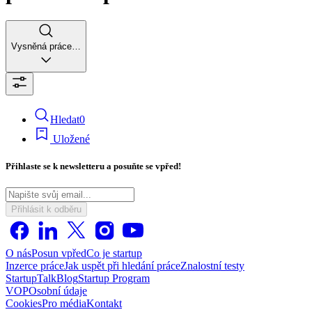
Vysněná práce…
Hledat
0
Uložené
Přihlaste se k newsletteru a posuňte se vpřed!
Přihlásit k odběru
O nás
Posun vpřed
Co je startup
Inzerce práce
Jak uspět při hledání práce
Znalostní testy
StartupTalk
Blog
Startup Program
VOP
Osobní údaje
Cookies
Pro média
Kontakt