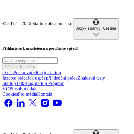
© 2012 – 2026 StartupJobs.com s.r.o.
Jazyk stránky:
Čeština
Přihlaste se k newsletteru a posuňte se vpřed!
Přihlásit k odběru
O nás
Posun vpřed
Co je startup
Inzerce práce
Jak uspět při hledání práce
Znalostní testy
StartupTalk
Blog
Startup Program
VOP
Osobní údaje
Cookies
Pro média
Kontakt