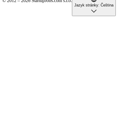
© 2012 – 2026 StartupJobs.com s.r.o.
Jazyk stránky:
Čeština