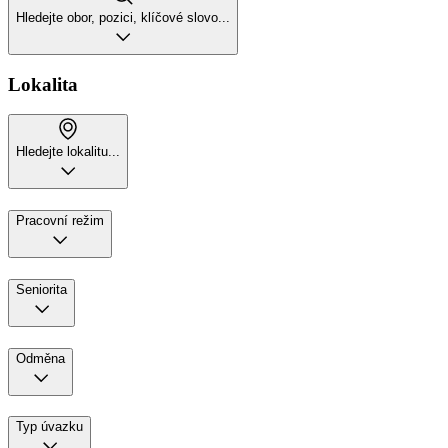
Hledejte obor, pozici, klíčové slovo...
Lokalita
Hledejte lokalitu...
Pracovní režim
Seniorita
Odměna
Typ úvazku