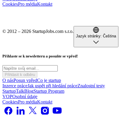
Cookies
Pro média
Kontakt
© 2012 – 2026 StartupJobs.com s.r.o.
Jazyk stránky:
Čeština
Přihlaste se k newsletteru a posuňte se vpřed!
Přihlásit k odběru
O nás
Posun vpřed
Co je startup
Inzerce práce
Jak uspět při hledání práce
Znalostní testy
StartupTalk
Blog
Startup Program
VOP
Osobní údaje
Cookies
Pro média
Kontakt