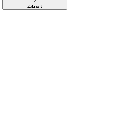
Zobrazit
Jste startup?
Startup
programu
Přihlásit se do programu