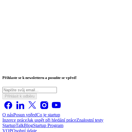
Přihlaste se k newsletteru a posuňte se vpřed!
Přihlásit k odběru
O nás
Posun vpřed
Co je startup
Inzerce práce
Jak uspět při hledání práce
Znalostní testy
StartupTalk
Blog
Startup Program
VOP
Osobní údaje