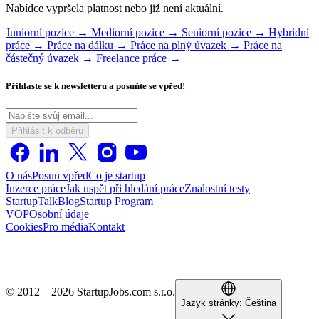
Nabídce vypršela platnost nebo již není aktuální.
Juniorní pozice →
Mediorní pozice →
Seniorní pozice →
Hybridní
práce →
Práce na dálku →
Práce na plný úvazek →
Práce na
částečný úvazek →
Freelance práce →
Přihlaste se k newsletteru a posuňte se vpřed!
Přihlásit k odběru
O nás
Posun vpřed
Co je startup
Inzerce práce
Jak uspět při hledání práce
Znalostní testy
StartupTalk
Blog
Startup Program
VOP
Osobní údaje
Cookies
Pro média
Kontakt
© 2012 – 2026 StartupJobs.com s.r.o.
Jazyk stránky:
Čeština