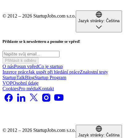
© 2012 – 2026 StartupJobs.com s.r.o.
Jazyk stránky:
Čeština
Přihlaste se k newsletteru a posuňte se vpřed!
Přihlásit k odběru
O nás
Posun vpřed
Co je startup
Inzerce práce
Jak uspět při hledání práce
Znalostní testy
StartupTalk
Blog
Startup Program
VOP
Osobní údaje
Cookies
Pro média
Kontakt
© 2012 – 2026 StartupJobs.com s.r.o.
Jazyk stránky:
Čeština