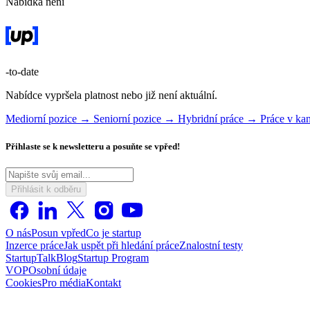
Nabídka není
-to-date
Nabídce vypršela platnost nebo již není aktuální.
Mediorní pozice →
Seniorní pozice →
Hybridní práce →
Práce v ka
Přihlaste se k newsletteru a posuňte se vpřed!
Přihlásit k odběru
O nás
Posun vpřed
Co je startup
Inzerce práce
Jak uspět při hledání práce
Znalostní testy
StartupTalk
Blog
Startup Program
VOP
Osobní údaje
Cookies
Pro média
Kontakt