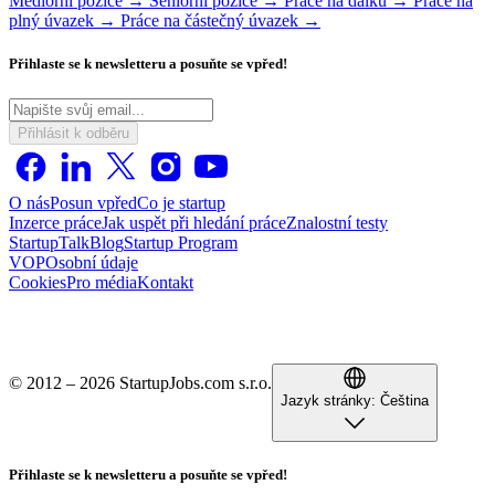
Mediorní pozice →
Seniorní pozice →
Práce na dálku →
Práce na
plný úvazek →
Práce na částečný úvazek →
Přihlaste se k newsletteru a posuňte se vpřed!
Přihlásit k odběru
O nás
Posun vpřed
Co je startup
Inzerce práce
Jak uspět při hledání práce
Znalostní testy
StartupTalk
Blog
Startup Program
VOP
Osobní údaje
Cookies
Pro média
Kontakt
© 2012 – 2026 StartupJobs.com s.r.o.
Jazyk stránky:
Čeština
Přihlaste se k newsletteru a posuňte se vpřed!