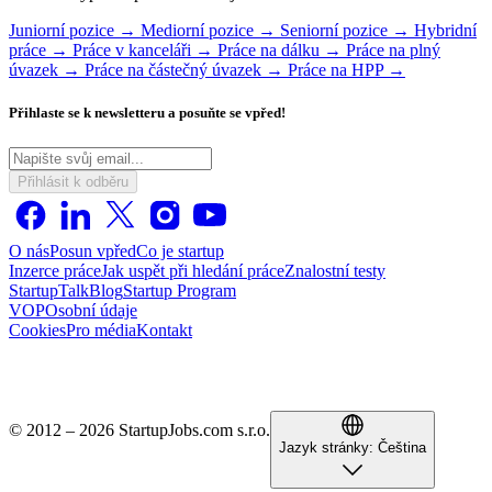
Juniorní pozice →
Mediorní pozice →
Seniorní pozice →
Hybridní
práce →
Práce v kanceláři →
Práce na dálku →
Práce na plný
úvazek →
Práce na částečný úvazek →
Práce na HPP →
Přihlaste se k newsletteru a posuňte se vpřed!
Přihlásit k odběru
O nás
Posun vpřed
Co je startup
Inzerce práce
Jak uspět při hledání práce
Znalostní testy
StartupTalk
Blog
Startup Program
VOP
Osobní údaje
Cookies
Pro média
Kontakt
© 2012 – 2026 StartupJobs.com s.r.o.
Jazyk stránky:
Čeština