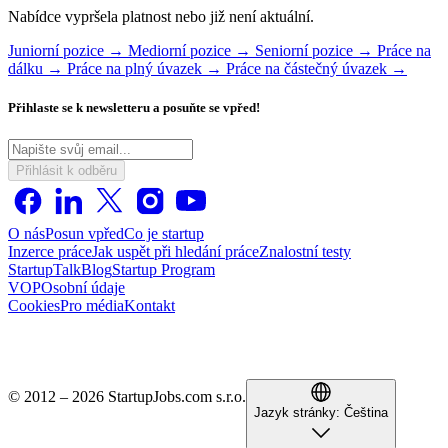
Nabídce vypršela platnost nebo již není aktuální.
Juniorní pozice →
Mediorní pozice →
Seniorní pozice →
Práce na
dálku →
Práce na plný úvazek →
Práce na částečný úvazek →
Přihlaste se k newsletteru a posuňte se vpřed!
Přihlásit k odběru
O nás
Posun vpřed
Co je startup
Inzerce práce
Jak uspět při hledání práce
Znalostní testy
StartupTalk
Blog
Startup Program
VOP
Osobní údaje
Cookies
Pro média
Kontakt
© 2012 – 2026 StartupJobs.com s.r.o.
Jazyk stránky:
Čeština