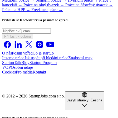
Mediorní pozice →
Seniorní pozice →
Hybridní práce →
Práce v
kanceláři →
Práce na plný úvazek →
Práce na částečný úvazek →
Práce na HPP →
Freelance práce →
Přihlaste se k newsletteru a posuňte se vpřed!
Přihlásit k odběru
O nás
Posun vpřed
Co je startup
Inzerce práce
Jak uspět při hledání práce
Znalostní testy
StartupTalk
Blog
Startup Program
VOP
Osobní údaje
Cookies
Pro média
Kontakt
© 2012 – 2026 StartupJobs.com s.r.o.
Jazyk stránky:
Čeština
Přihlaste se k newsletteru a posuňte se vpřed!