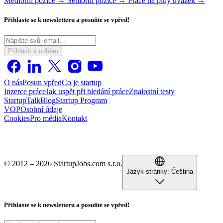
Mediorní pozice →
Seniorní pozice →
Práce na plný úvazek →
Přihlaste se k newsletteru a posuňte se vpřed!
Přihlásit k odběru
O nás
Posun vpřed
Co je startup
Inzerce práce
Jak uspět při hledání práce
Znalostní testy
StartupTalk
Blog
Startup Program
VOP
Osobní údaje
Cookies
Pro média
Kontakt
© 2012 – 2026 StartupJobs.com s.r.o.
Jazyk stránky:
Čeština
Přihlaste se k newsletteru a posuňte se vpřed!