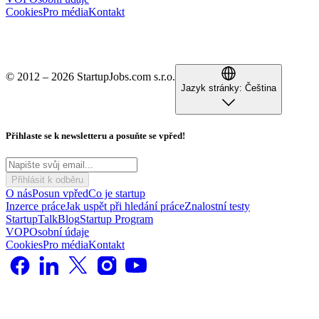
Cookies
Pro média
Kontakt
© 2012 – 2026 StartupJobs.com s.r.o.
Jazyk stránky:
Čeština
Přihlaste se k newsletteru a posuňte se vpřed!
Přihlásit k odběru
O nás
Posun vpřed
Co je startup
Inzerce práce
Jak uspět při hledání práce
Znalostní testy
StartupTalk
Blog
Startup Program
VOP
Osobní údaje
Cookies
Pro média
Kontakt