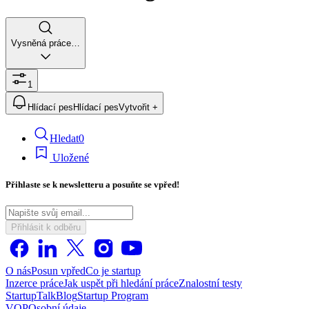
Vysněná práce…
1
Hlídací pes
Hlídací pes
Vytvořit +
Hledat
0
Uložené
Přihlaste se k newsletteru a posuňte se vpřed!
Přihlásit k odběru
O nás
Posun vpřed
Co je startup
Inzerce práce
Jak uspět při hledání práce
Znalostní testy
StartupTalk
Blog
Startup Program
VOP
Osobní údaje