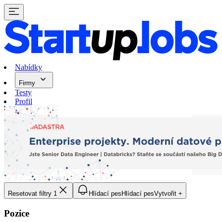
Nabídky
Firmy
Testy
Profil
Resetovat filtry
1
Hlídací pes
Hlídací pes
Vytvořit +
Pozice