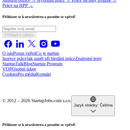
Juniorní pozice →
Hybridní práce →
Práce na plný úvazek →
Práce na HPP →
Přihlaste se k newsletteru a posuňte se vpřed!
Přihlásit k odběru
O nás
Posun vpřed
Co je startup
Inzerce práce
Jak uspět při hledání práce
Znalostní testy
StartupTalk
Blog
Startup Program
VOP
Osobní údaje
Cookies
Pro média
Kontakt
© 2012 – 2026 StartupJobs.com s.r.o.
Jazyk stránky:
Čeština
Přihlaste se k newsletteru a posuňte se vpřed!