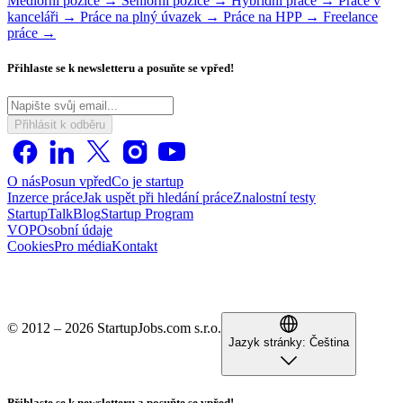
Mediorní pozice →
Seniorní pozice →
Hybridní práce →
Práce v
kanceláři →
Práce na plný úvazek →
Práce na HPP →
Freelance
práce →
Přihlaste se k newsletteru a posuňte se vpřed!
Přihlásit k odběru
O nás
Posun vpřed
Co je startup
Inzerce práce
Jak uspět při hledání práce
Znalostní testy
StartupTalk
Blog
Startup Program
VOP
Osobní údaje
Cookies
Pro média
Kontakt
© 2012 – 2026 StartupJobs.com s.r.o.
Jazyk stránky:
Čeština
Přihlaste se k newsletteru a posuňte se vpřed!