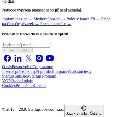
-to-date
Nabídce vypršela platnost nebo již není aktuální.
Juniorní pozice →
Mediorní pozice →
Práce v kanceláři →
Práce
na částečný úvazek →
Freelance práce →
Přihlaste se k newsletteru a posuňte se vpřed!
Přihlásit k odběru
O nás
Posun vpřed
Co je startup
Inzerce práce
Jak uspět při hledání práce
Znalostní testy
StartupTalk
Blog
Startup Program
VOP
Osobní údaje
Cookies
Pro média
Kontakt
© 2012 – 2026 StartupJobs.com s.r.o.
Jazyk stránky:
Čeština