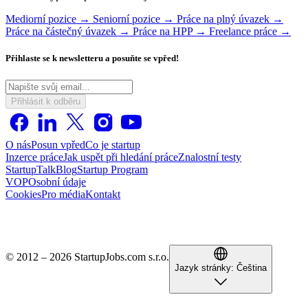
Mediorní pozice →
Seniorní pozice →
Práce na plný úvazek →
Práce na částečný úvazek →
Práce na HPP →
Freelance práce →
Přihlaste se k newsletteru a posuňte se vpřed!
Přihlásit k odběru
O nás
Posun vpřed
Co je startup
Inzerce práce
Jak uspět při hledání práce
Znalostní testy
StartupTalk
Blog
Startup Program
VOP
Osobní údaje
Cookies
Pro média
Kontakt
© 2012 – 2026 StartupJobs.com s.r.o.
Jazyk stránky:
Čeština