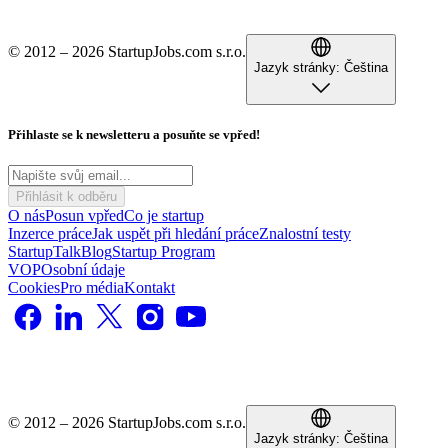
© 2012 – 2026 StartupJobs.com s.r.o.
Jazyk stránky:
Čeština
Přihlaste se k newsletteru a posuňte se vpřed!
Přihlásit k odběru
O nás
Posun vpřed
Co je startup
Inzerce práce
Jak uspět při hledání práce
Znalostní testy
StartupTalk
Blog
Startup Program
VOP
Osobní údaje
Cookies
Pro média
Kontakt
© 2012 – 2026 StartupJobs.com s.r.o.
Jazyk stránky:
Čeština