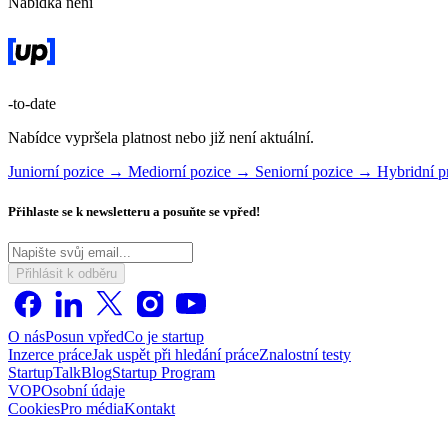
Nabídka není
-to-date
Nabídce vypršela platnost nebo již není aktuální.
Juniorní pozice →
Mediorní pozice →
Seniorní pozice →
Hybridní 
Přihlaste se k newsletteru a posuňte se vpřed!
Přihlásit k odběru
O nás
Posun vpřed
Co je startup
Inzerce práce
Jak uspět při hledání práce
Znalostní testy
StartupTalk
Blog
Startup Program
VOP
Osobní údaje
Cookies
Pro média
Kontakt