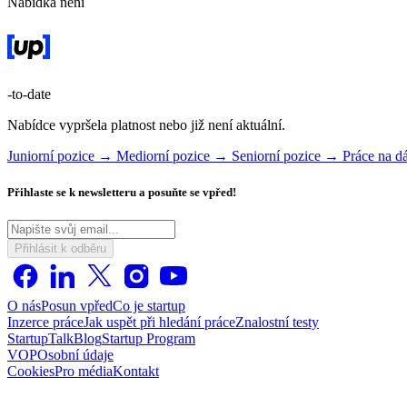
Nabídka není
-to-date
Nabídce vypršela platnost nebo již není aktuální.
Juniorní pozice →
Mediorní pozice →
Seniorní pozice →
Práce na 
Přihlaste se k newsletteru a posuňte se vpřed!
Přihlásit k odběru
O nás
Posun vpřed
Co je startup
Inzerce práce
Jak uspět při hledání práce
Znalostní testy
StartupTalk
Blog
Startup Program
VOP
Osobní údaje
Cookies
Pro média
Kontakt