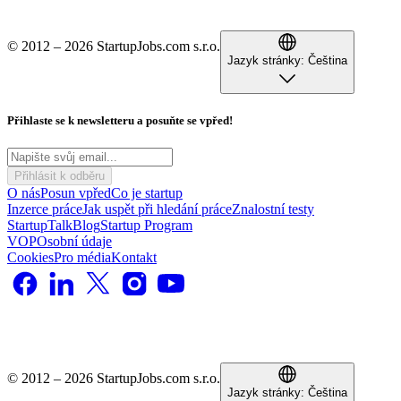
© 2012 – 2026 StartupJobs.com s.r.o.
Jazyk stránky:
Čeština
Přihlaste se k newsletteru a posuňte se vpřed!
Přihlásit k odběru
O nás
Posun vpřed
Co je startup
Inzerce práce
Jak uspět při hledání práce
Znalostní testy
StartupTalk
Blog
Startup Program
VOP
Osobní údaje
Cookies
Pro média
Kontakt
© 2012 – 2026 StartupJobs.com s.r.o.
Jazyk stránky:
Čeština