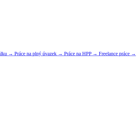
dálku →
Práce na plný úvazek →
Práce na HPP →
Freelance práce →