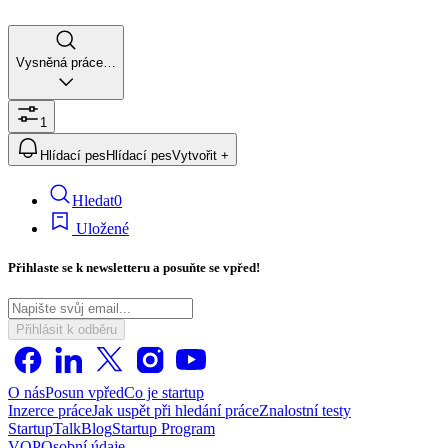
Vysněná práce…
1
Hlídací pes
Hlídací pes
Vytvořit +
Hledat
0
Uložené
Přihlaste se k newsletteru a posuňte se vpřed!
Přihlásit k odběru
O nás
Posun vpřed
Co je startup
Inzerce práce
Jak uspět při hledání práce
Znalostní testy
StartupTalk
Blog
Startup Program
VOP
Osobní údaje