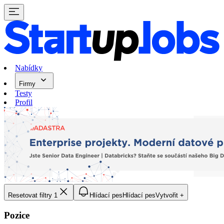
Nabídky
Firmy
Testy
Profil
Resetovat filtry
1
Hlídací pes
Hlídací pes
Vytvořit +
Pozice