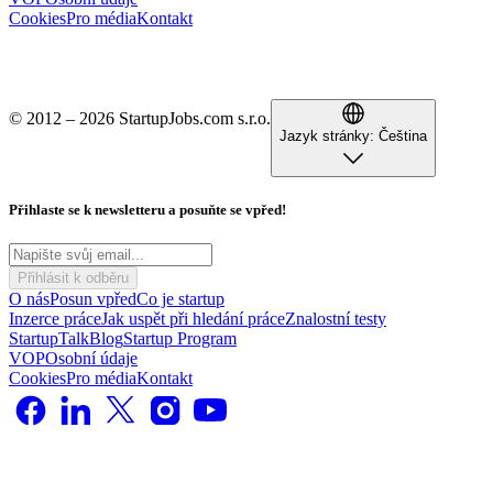
Cookies
Pro média
Kontakt
© 2012 – 2026 StartupJobs.com s.r.o.
Jazyk stránky:
Čeština
Přihlaste se k newsletteru a posuňte se vpřed!
Přihlásit k odběru
O nás
Posun vpřed
Co je startup
Inzerce práce
Jak uspět při hledání práce
Znalostní testy
StartupTalk
Blog
Startup Program
VOP
Osobní údaje
Cookies
Pro média
Kontakt