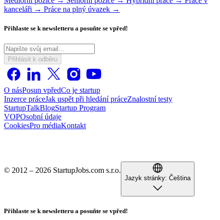
Mediorní pozice →
Seniorní pozice →
Hybridní práce →
Práce v
kanceláři →
Práce na plný úvazek →
Přihlaste se k newsletteru a posuňte se vpřed!
Přihlásit k odběru
O nás
Posun vpřed
Co je startup
Inzerce práce
Jak uspět při hledání práce
Znalostní testy
StartupTalk
Blog
Startup Program
VOP
Osobní údaje
Cookies
Pro média
Kontakt
© 2012 – 2026 StartupJobs.com s.r.o.
Jazyk stránky:
Čeština
Přihlaste se k newsletteru a posuňte se vpřed!