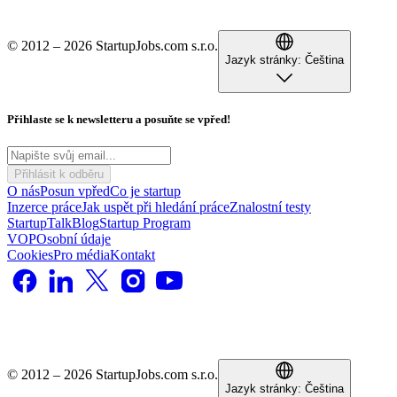
© 2012 – 2026 StartupJobs.com s.r.o.
Jazyk stránky:
Čeština
Přihlaste se k newsletteru a posuňte se vpřed!
Přihlásit k odběru
O nás
Posun vpřed
Co je startup
Inzerce práce
Jak uspět při hledání práce
Znalostní testy
StartupTalk
Blog
Startup Program
VOP
Osobní údaje
Cookies
Pro média
Kontakt
© 2012 – 2026 StartupJobs.com s.r.o.
Jazyk stránky:
Čeština