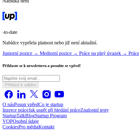
Nabídka není
-to-date
Nabídce vypršela platnost nebo již není aktuální.
Juniorní pozice →
Mediorní pozice →
Práce na plný úvazek →
Prác
Přihlaste se k newsletteru a posuňte se vpřed!
Přihlásit k odběru
O nás
Posun vpřed
Co je startup
Inzerce práce
Jak uspět při hledání práce
Znalostní testy
StartupTalk
Blog
Startup Program
VOP
Osobní údaje
Cookies
Pro média
Kontakt