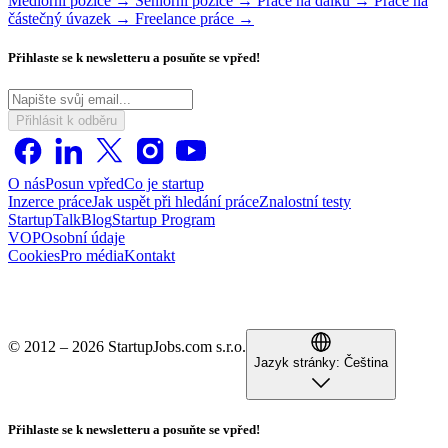
Mediorní pozice →
Seniorní pozice →
Práce na dálku →
Práce na
částečný úvazek →
Freelance práce →
Přihlaste se k newsletteru a posuňte se vpřed!
Přihlásit k odběru
O nás
Posun vpřed
Co je startup
Inzerce práce
Jak uspět při hledání práce
Znalostní testy
StartupTalk
Blog
Startup Program
VOP
Osobní údaje
Cookies
Pro média
Kontakt
© 2012 – 2026 StartupJobs.com s.r.o.
Jazyk stránky:
Čeština
Přihlaste se k newsletteru a posuňte se vpřed!