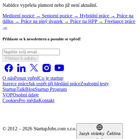
Nabídce vypršela platnost nebo již není aktuální.
Mediorní pozice →
Seniorní pozice →
Hybridní práce →
Práce na
dálku →
Práce na plný úvazek →
Práce na HPP →
Freelance práce
→
Přihlaste se k newsletteru a posuňte se vpřed!
Přihlásit k odběru
O nás
Posun vpřed
Co je startup
Inzerce práce
Jak uspět při hledání práce
Znalostní testy
StartupTalk
Blog
Startup Program
VOP
Osobní údaje
Cookies
Pro média
Kontakt
© 2012 – 2026 StartupJobs.com s.r.o.
Jazyk stránky:
Čeština