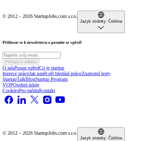
© 2012 – 2026 StartupJobs.com s.r.o.
Jazyk stránky:
Čeština
Přihlaste se k newsletteru a posuňte se vpřed!
Přihlásit k odběru
O nás
Posun vpřed
Co je startup
Inzerce práce
Jak uspět při hledání práce
Znalostní testy
StartupTalk
Blog
Startup Program
VOP
Osobní údaje
Cookies
Pro média
Kontakt
© 2012 – 2026 StartupJobs.com s.r.o.
Jazyk stránky:
Čeština