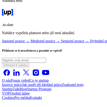
Nabídka není
-to-date
Nabídce vypršela platnost nebo již není aktuální.
Juniorní pozice →
Mediorní pozice →
Seniorní pozice →
Hybridní 
Přihlaste se k newsletteru a posuňte se vpřed!
Přihlásit k odběru
O nás
Posun vpřed
Co je startup
Inzerce práce
Jak uspět při hledání práce
Znalostní testy
StartupTalk
Blog
Startup Program
VOP
Osobní údaje
Cookies
Pro média
Kontakt