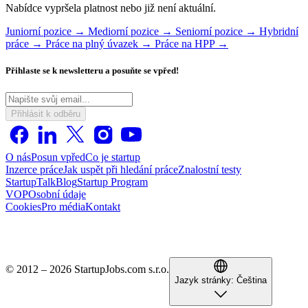
Nabídce vypršela platnost nebo již není aktuální.
Juniorní pozice →
Mediorní pozice →
Seniorní pozice →
Hybridní
práce →
Práce na plný úvazek →
Práce na HPP →
Přihlaste se k newsletteru a posuňte se vpřed!
Přihlásit k odběru
O nás
Posun vpřed
Co je startup
Inzerce práce
Jak uspět při hledání práce
Znalostní testy
StartupTalk
Blog
Startup Program
VOP
Osobní údaje
Cookies
Pro média
Kontakt
© 2012 – 2026 StartupJobs.com s.r.o.
Jazyk stránky:
Čeština