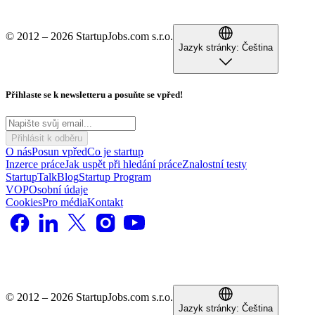
© 2012 – 2026 StartupJobs.com s.r.o.
Jazyk stránky:
Čeština
Přihlaste se k newsletteru a posuňte se vpřed!
Přihlásit k odběru
O nás
Posun vpřed
Co je startup
Inzerce práce
Jak uspět při hledání práce
Znalostní testy
StartupTalk
Blog
Startup Program
VOP
Osobní údaje
Cookies
Pro média
Kontakt
© 2012 – 2026 StartupJobs.com s.r.o.
Jazyk stránky:
Čeština