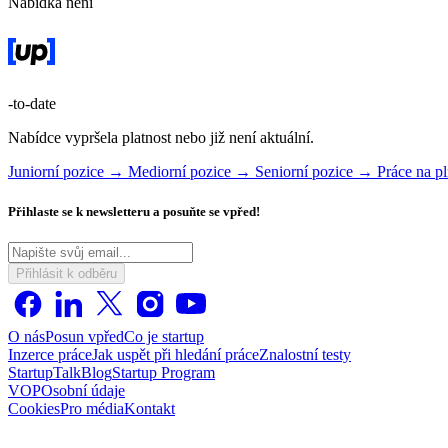
Nabídka není
-to-date
Nabídce vypršela platnost nebo již není aktuální.
Juniorní pozice →
Mediorní pozice →
Seniorní pozice →
Práce na 
Přihlaste se k newsletteru a posuňte se vpřed!
Přihlásit k odběru
O nás
Posun vpřed
Co je startup
Inzerce práce
Jak uspět při hledání práce
Znalostní testy
StartupTalk
Blog
Startup Program
VOP
Osobní údaje
Cookies
Pro média
Kontakt