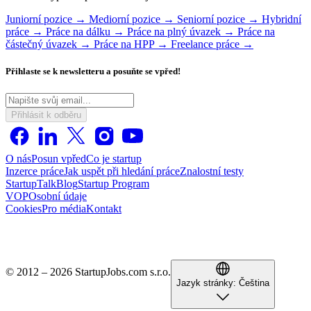
Juniorní pozice →
Mediorní pozice →
Seniorní pozice →
Hybridní
práce →
Práce na dálku →
Práce na plný úvazek →
Práce na
částečný úvazek →
Práce na HPP →
Freelance práce →
Přihlaste se k newsletteru a posuňte se vpřed!
Přihlásit k odběru
O nás
Posun vpřed
Co je startup
Inzerce práce
Jak uspět při hledání práce
Znalostní testy
StartupTalk
Blog
Startup Program
VOP
Osobní údaje
Cookies
Pro média
Kontakt
© 2012 – 2026 StartupJobs.com s.r.o.
Jazyk stránky:
Čeština