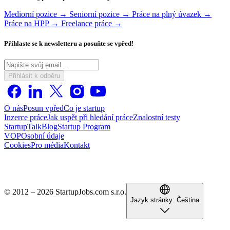
Mediorní pozice →
Seniorní pozice →
Práce na plný úvazek →
Práce na HPP →
Freelance práce →
Přihlaste se k newsletteru a posuňte se vpřed!
Přihlásit k odběru
O nás
Posun vpřed
Co je startup
Inzerce práce
Jak uspět při hledání práce
Znalostní testy
StartupTalk
Blog
Startup Program
VOP
Osobní údaje
Cookies
Pro média
Kontakt
© 2012 – 2026 StartupJobs.com s.r.o.
Jazyk stránky:
Čeština