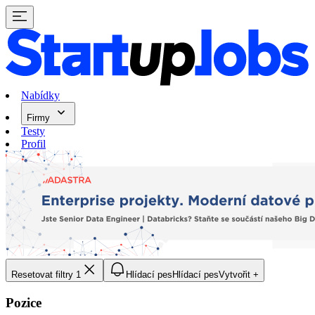
Nabídky
Firmy
Testy
Profil
Resetovat filtry
1
Hlídací pes
Hlídací pes
Vytvořit +
Pozice