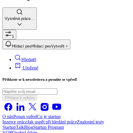
Vysněná práce…
1
Hlídací pes
Hlídací pes
Vytvořit +
Hledat
0
Uložené
Přihlaste se k newsletteru a posuňte se vpřed!
Přihlásit k odběru
O nás
Posun vpřed
Co je startup
Inzerce práce
Jak uspět při hledání práce
Znalostní testy
StartupTalk
Blog
Startup Program
VOP
Osobní údaje