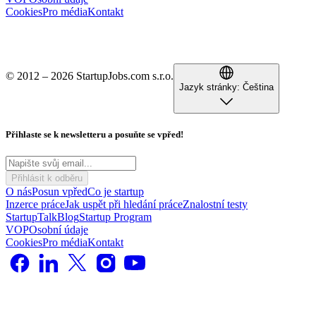
Cookies
Pro média
Kontakt
© 2012 – 2026 StartupJobs.com s.r.o.
Jazyk stránky:
Čeština
Přihlaste se k newsletteru a posuňte se vpřed!
Přihlásit k odběru
O nás
Posun vpřed
Co je startup
Inzerce práce
Jak uspět při hledání práce
Znalostní testy
StartupTalk
Blog
Startup Program
VOP
Osobní údaje
Cookies
Pro média
Kontakt