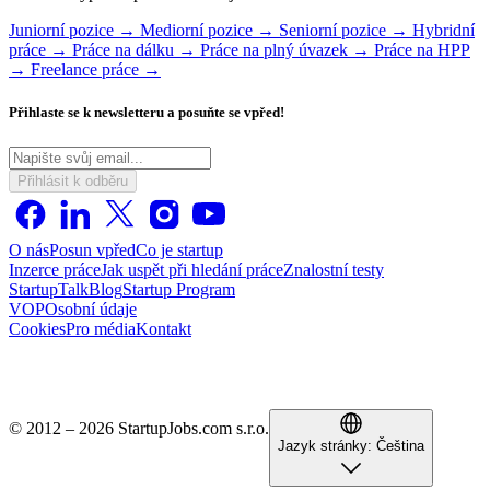
Juniorní pozice →
Mediorní pozice →
Seniorní pozice →
Hybridní
práce →
Práce na dálku →
Práce na plný úvazek →
Práce na HPP
→
Freelance práce →
Přihlaste se k newsletteru a posuňte se vpřed!
Přihlásit k odběru
O nás
Posun vpřed
Co je startup
Inzerce práce
Jak uspět při hledání práce
Znalostní testy
StartupTalk
Blog
Startup Program
VOP
Osobní údaje
Cookies
Pro média
Kontakt
© 2012 – 2026 StartupJobs.com s.r.o.
Jazyk stránky:
Čeština