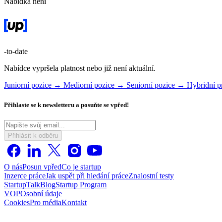
Nabídka není
-to-date
Nabídce vypršela platnost nebo již není aktuální.
Juniorní pozice →
Mediorní pozice →
Seniorní pozice →
Hybridní 
Přihlaste se k newsletteru a posuňte se vpřed!
Přihlásit k odběru
O nás
Posun vpřed
Co je startup
Inzerce práce
Jak uspět při hledání práce
Znalostní testy
StartupTalk
Blog
Startup Program
VOP
Osobní údaje
Cookies
Pro média
Kontakt