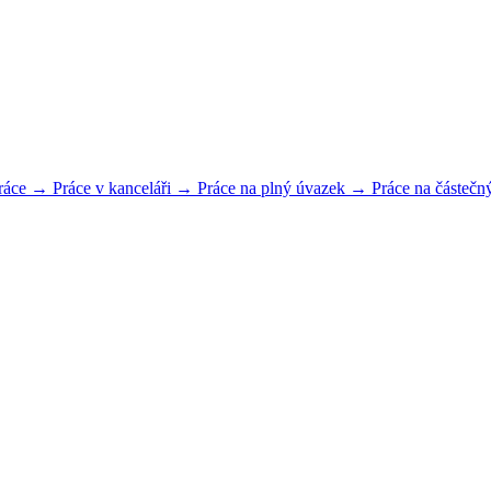
práce →
Práce v kanceláři →
Práce na plný úvazek →
Práce na částeč