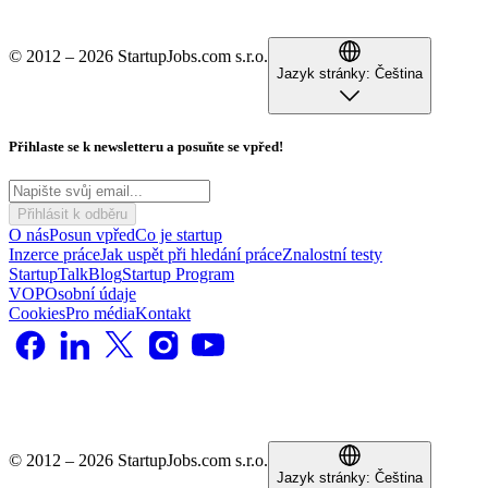
© 2012 – 2026 StartupJobs.com s.r.o.
Jazyk stránky:
Čeština
Přihlaste se k newsletteru a posuňte se vpřed!
Přihlásit k odběru
O nás
Posun vpřed
Co je startup
Inzerce práce
Jak uspět při hledání práce
Znalostní testy
StartupTalk
Blog
Startup Program
VOP
Osobní údaje
Cookies
Pro média
Kontakt
© 2012 – 2026 StartupJobs.com s.r.o.
Jazyk stránky:
Čeština