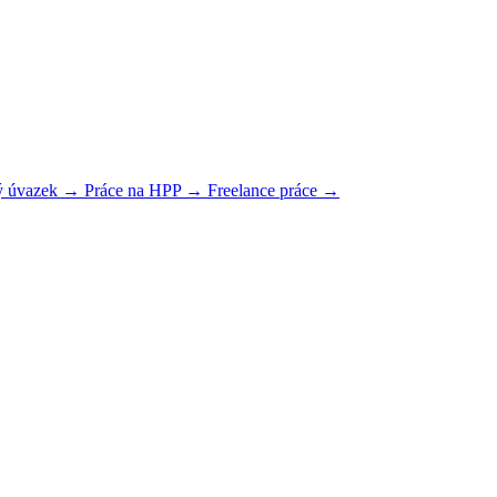
ný úvazek →
Práce na HPP →
Freelance práce →