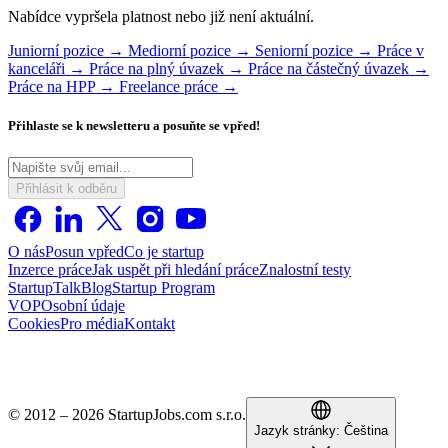
Nabídce vypršela platnost nebo již není aktuální.
Juniorní pozice →
Mediorní pozice →
Seniorní pozice →
Práce v
kanceláři →
Práce na plný úvazek →
Práce na částečný úvazek →
Práce na HPP →
Freelance práce →
Přihlaste se k newsletteru a posuňte se vpřed!
Přihlásit k odběru
O nás
Posun vpřed
Co je startup
Inzerce práce
Jak uspět při hledání práce
Znalostní testy
StartupTalk
Blog
Startup Program
VOP
Osobní údaje
Cookies
Pro média
Kontakt
© 2012 – 2026 StartupJobs.com s.r.o.
Jazyk stránky:
Čeština