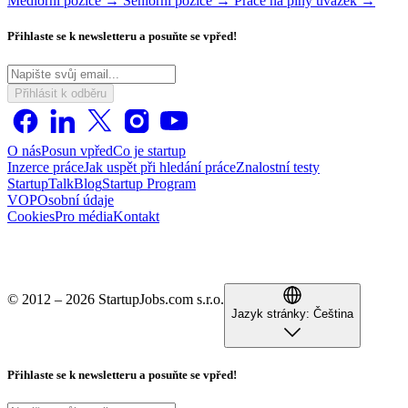
Mediorní pozice →
Seniorní pozice →
Práce na plný úvazek →
Přihlaste se k newsletteru a posuňte se vpřed!
Přihlásit k odběru
O nás
Posun vpřed
Co je startup
Inzerce práce
Jak uspět při hledání práce
Znalostní testy
StartupTalk
Blog
Startup Program
VOP
Osobní údaje
Cookies
Pro média
Kontakt
© 2012 – 2026 StartupJobs.com s.r.o.
Jazyk stránky:
Čeština
Přihlaste se k newsletteru a posuňte se vpřed!