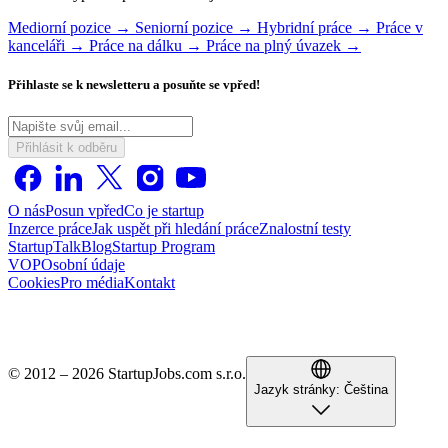
Mediorní pozice →
Seniorní pozice →
Hybridní práce →
Práce v
kanceláři →
Práce na dálku →
Práce na plný úvazek →
Přihlaste se k newsletteru a posuňte se vpřed!
Přihlásit k odběru
O nás
Posun vpřed
Co je startup
Inzerce práce
Jak uspět při hledání práce
Znalostní testy
StartupTalk
Blog
Startup Program
VOP
Osobní údaje
Cookies
Pro média
Kontakt
© 2012 – 2026 StartupJobs.com s.r.o.
Jazyk stránky:
Čeština