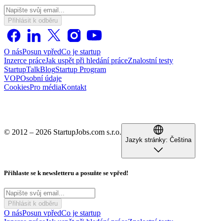
Přihlásit k odběru
O nás
Posun vpřed
Co je startup
Inzerce práce
Jak uspět při hledání práce
Znalostní testy
StartupTalk
Blog
Startup Program
VOP
Osobní údaje
Cookies
Pro média
Kontakt
© 2012 – 2026 StartupJobs.com s.r.o.
Jazyk stránky:
Čeština
Přihlaste se k newsletteru a posuňte se vpřed!
Přihlásit k odběru
O nás
Posun vpřed
Co je startup