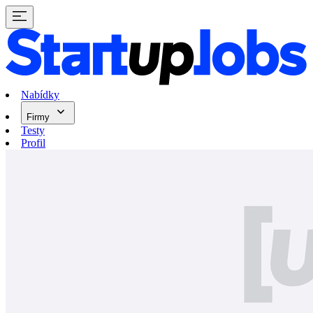
Nabídky
Firmy
Testy
Profil