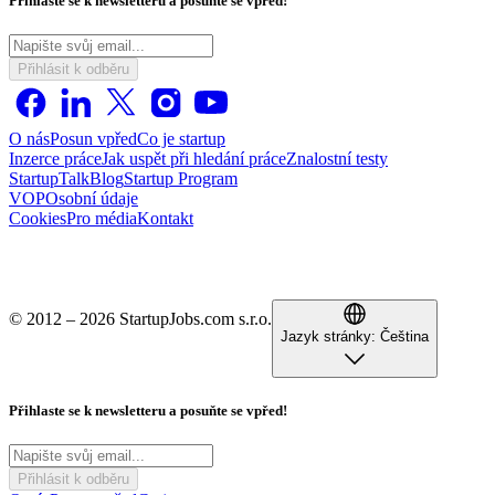
Přihlaste se k newsletteru a posuňte se vpřed!
Přihlásit k odběru
O nás
Posun vpřed
Co je startup
Inzerce práce
Jak uspět při hledání práce
Znalostní testy
StartupTalk
Blog
Startup Program
VOP
Osobní údaje
Cookies
Pro média
Kontakt
© 2012 – 2026 StartupJobs.com s.r.o.
Jazyk stránky:
Čeština
Přihlaste se k newsletteru a posuňte se vpřed!
Přihlásit k odběru