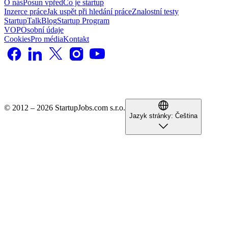
O nás
Posun vpřed
Co je startup
Inzerce práce
Jak uspět při hledání práce
Znalostní testy
StartupTalk
Blog
Startup Program
VOP
Osobní údaje
Cookies
Pro média
Kontakt
© 2012 – 2026 StartupJobs.com s.r.o.
Jazyk stránky:
Čeština