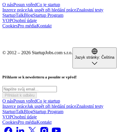
O nás
Posun vpřed
Co je startup
Inzerce práce
Jak uspět při hledání práce
Znalostní testy
StartupTalk
Blog
Startup Program
VOP
Osobní údaje
Cookies
Pro média
Kontakt
© 2012 – 2026 StartupJobs.com s.r.o.
Jazyk stránky:
Čeština
Přihlaste se k newsletteru a posuňte se vpřed!
Přihlásit k odběru
O nás
Posun vpřed
Co je startup
Inzerce práce
Jak uspět při hledání práce
Znalostní testy
StartupTalk
Blog
Startup Program
VOP
Osobní údaje
Cookies
Pro média
Kontakt