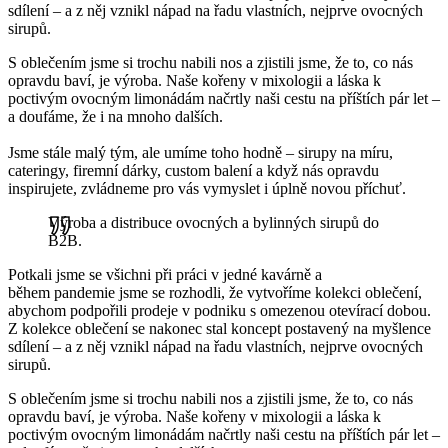
sdílení – a z něj vznikl nápad na řadu vlastních, nejprve ovocných
sirupů.
S oblečením jsme si trochu nabili nos a zjistili jsme, že to, co nás
opravdu baví, je výroba. Naše kořeny v mixologii a láska k
poctivým ovocným limonádám načrtly naši cestu na příštích pár let –
a doufáme, že i na mnoho dalších.
Jsme stále malý tým, ale umíme toho hodně – sirupy na míru,
cateringy, firemní dárky, custom balení a když nás opravdu
inspirujete, zvládneme pro vás vymyslet i úplně novou příchuť.
Výroba a distribuce ovocných a bylinných sirupů do
B2B.
Potkali jsme se všichni při práci v jedné kavárně a
během pandemie jsme se rozhodli, že vytvoříme kolekci oblečení,
abychom podpořili prodeje v podniku s omezenou otevírací dobou.
Z kolekce oblečení se nakonec stal koncept postavený na myšlence
sdílení – a z něj vznikl nápad na řadu vlastních, nejprve ovocných
sirupů.
S oblečením jsme si trochu nabili nos a zjistili jsme, že to, co nás
opravdu baví, je výroba. Naše kořeny v mixologii a láska k
poctivým ovocným limonádám načrtly naši cestu na příštích pár let –