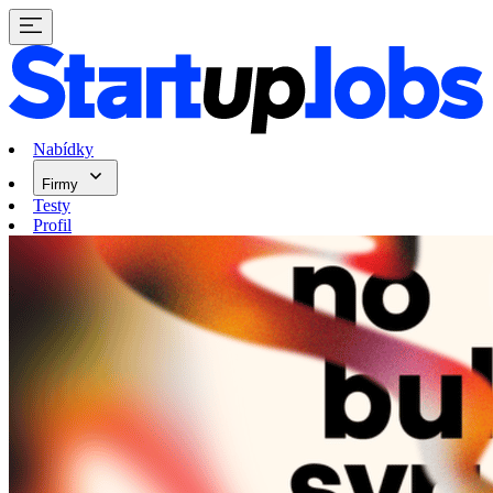
Nabídky
Firmy
Testy
Profil