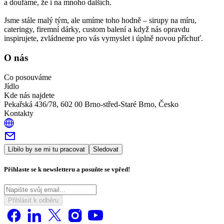
a doufáme, že i na mnoho dalších.
Jsme stále malý tým, ale umíme toho hodně – sirupy na míru,
cateringy, firemní dárky, custom balení a když nás opravdu
inspirujete, zvládneme pro vás vymyslet i úplně novou příchuť.
O nás
Co posouváme
Jídlo
Kde nás najdete
Pekařská 436/78, 602 00 Brno-střed-Staré Brno, Česko
Kontakty
Líbilo by se mi tu pracovat
Sledovat
Přihlaste se k newsletteru a posuňte se vpřed!
Přihlásit k odběru