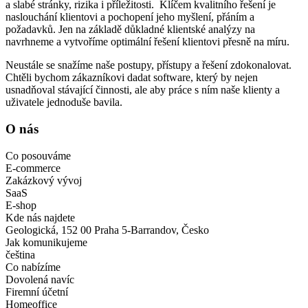
a slabé stránky, rizika i příležitosti. Klíčem kvalitního řešení je
naslouchání klientovi a pochopení jeho myšlení, přáním a
požadavků. Jen na základě důkladné klientské analýzy na
navrhneme a vytvoříme optimální řešení klientovi přesně na míru.
Neustále se snažíme naše postupy, přístupy a řešení zdokonalovat.
Chtěli bychom zákazníkovi dadat software, který by nejen
usnadňoval stávající činnosti, ale aby práce s ním naše klienty a
uživatele jednoduše bavila.
O nás
Co posouváme
E-commerce
Zakázkový vývoj
SaaS
E-shop
Kde nás najdete
Geologická, 152 00 Praha 5-Barrandov, Česko
Jak komunikujeme
čeština
Co nabízíme
Dovolená navíc
Firemní účetní
Homeoffice