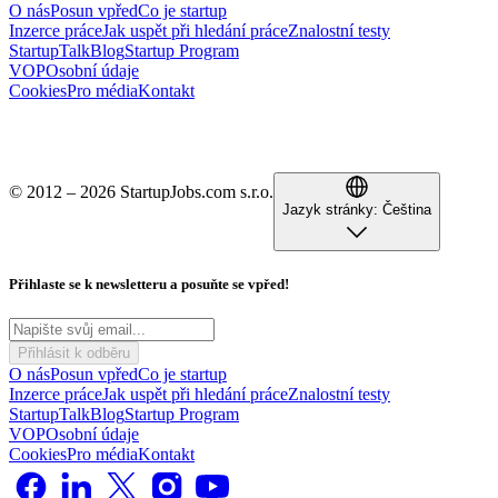
O nás
Posun vpřed
Co je startup
Inzerce práce
Jak uspět při hledání práce
Znalostní testy
StartupTalk
Blog
Startup Program
VOP
Osobní údaje
Cookies
Pro média
Kontakt
© 2012 – 2026 StartupJobs.com s.r.o.
Jazyk stránky:
Čeština
Přihlaste se k newsletteru a posuňte se vpřed!
Přihlásit k odběru
O nás
Posun vpřed
Co je startup
Inzerce práce
Jak uspět při hledání práce
Znalostní testy
StartupTalk
Blog
Startup Program
VOP
Osobní údaje
Cookies
Pro média
Kontakt