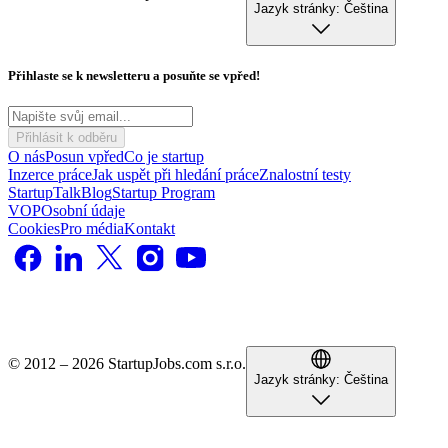
Jazyk stránky:
Čeština
Přihlaste se k newsletteru a posuňte se vpřed!
Přihlásit k odběru
O nás
Posun vpřed
Co je startup
Inzerce práce
Jak uspět při hledání práce
Znalostní testy
StartupTalk
Blog
Startup Program
VOP
Osobní údaje
Cookies
Pro média
Kontakt
© 2012 – 2026 StartupJobs.com s.r.o.
Jazyk stránky:
Čeština