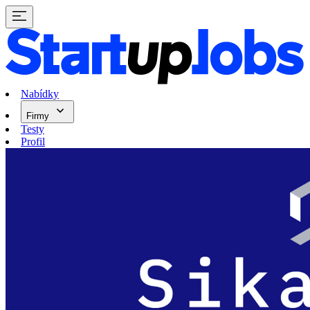
Nabídky
Firmy
Testy
Profil