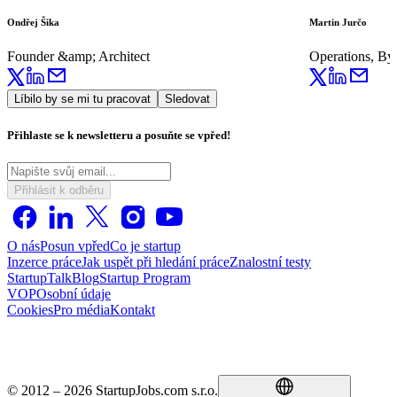
Ondřej Šika
Martin Jurčo
Founder &amp; Architect
Operations, By
Líbilo by se mi tu pracovat
Sledovat
Přihlaste se k newsletteru a posuňte se vpřed!
Přihlásit k odběru
O nás
Posun vpřed
Co je startup
Inzerce práce
Jak uspět při hledání práce
Znalostní testy
StartupTalk
Blog
Startup Program
VOP
Osobní údaje
Cookies
Pro média
Kontakt
© 2012 – 2026 StartupJobs.com s.r.o.