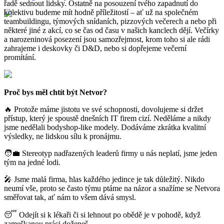
řadě sednout lidsky. Ostatně na posouzení tvého zapadnutí do
kolektivu budeme mít hodně příležitostí – ať už na společném
teambuildingu, týmových snídaních, pizzových večerech a nebo při
některé jiné z akcí, co se čas od času v našich kanclech dějí. Večírky
a narozeninová posezení jsou samozřejmost, krom toho si ale rádi
zahrajeme i deskovky či D&D, nebo si dopřejeme večerní
promítání.
Proč bys měl chtít být Netvor?
🔥 Protože máme jistotu ve své schopnosti, dovolujeme si držet
přístup, který je spoustě dnešních IT firem cizí. Neděláme a nikdy
jsme nedělali bodyshop-like modely. Dodáváme zkrátka kvalitní
výsledky, ne lidskou sílu k pronájmu.
🧑‍💼 Stereotyp nadřazených leaderů firmy u nás neplatí, jsme jeden
tým na jedné lodi.
🎤 Jsme malá firma, hlas každého jedince je tak důležitý. Nikdo
neumí vše, proto se často týmu ptáme na názor a snažíme se Netvora
směřovat tak, ať nám to všem dává smysl.
😴 Odejít si k lékaři či si lehnout po obědě je v pohodě, když
zameškanou práci doženeš.