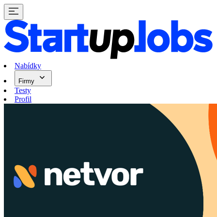
Nabídky
Firmy
Testy
Profil