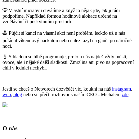
💡 Vlastní iniciativu chválíme a když to nějak jde, tak ji rádi
podpoříme. Například formou hodinové alokace určené na
vzdělávání či poskytnutím prostorů.
🕹️ Půjčit si kancl na vlastní akci není problém, leckdo už u nás
pořádal víkendový hackaton nebo nalezl azyl na gauči po náročné
noci.
🍦 S hladem se blbě programuje, proto u nás najdeš vždy müsli,
ovoce, ale i nějaké další sladkosti. Zmrzlina ani pivo na popracovní
chill v lednici nechybí.
Jestli se chceš o Netvorech dozvědět víc, koukni na náš
instagram
,
web
,
blog
nebo si přečti rozhovor s naším CEO - Michalem
zde
.
O nás