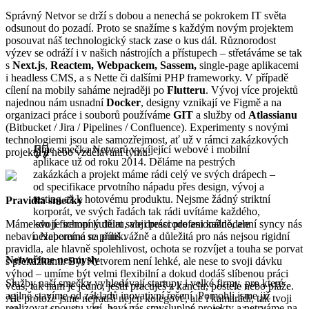
Správný Netvor se drží s dobou a nenechá se pokrokem IT světa
odsunout do pozadí. Proto se snažíme s každým novým projektem
posouvat náš technologický stack zase o kus dál. Různorodost
výzev se odráží i v našich nástrojích a přístupech – střetáváme se tak
s
Next.js
,
Reactem
, Webpackem, Sassem,
single-page aplikacemi
i headless CMS, a s Nette či dalšími PHP frameworky. V případě
cílení na mobily saháme nejraději po
Flutteru
. Vývoj více projektů
najednou nám usnadní
Docker
, designy vznikají ve Figmě a na
organizaci práce i souborů používáme
GIT
a služby od
Atlassianu
(Bitbucket / Jira / Pipelines / Confluence). Experimenty s novými
technologiemi jsou ale samozřejmost, ať už v rámci zakázkových
Jsme smečka Netvorů vyvíjející webové i mobilní
projektů a nebo vzdělávání týmu.
aplikace už od roku 2014. Děláme na pestrých
zakázkách a projekt máme rádi celý ve svých drápech –
od specifikace prvotního nápadu přes design, vývoj a
testing až k hotovému produktu. Nejsme žádný striktní
Pravidla smečky
korporát, ve svých řadách tak rádi uvítáme každého,
Máme svojí firemní kulturu, ale dresscode ani každodenní syncy nás
kdo je schopný dělat svoji práci profesionálně, ale
nebaví. Nebereme se příliš vážně a důležitá pro nás nejsou rigidní
nezapomíná na punk.
pravidla, ale hlavně spolehlivost, ochota se rozvíjet a touha se porvat
Netvoříme nesmysly
s překážkami. Být Netvorem není lehké, ale nese to svoji dávku
výhod – umíme být velmi flexibilní a dokud dodáš slíbenou práci
Služby naší smečky vyhledávají startupy i velké firmy, pro které
včas, tak nám je jedno, jestli pracuješ z kanclu, postele nebo pláže.
agilně stavíme od základů inovativní řešení. Pomohli jsme již
Ale protože jsme nejradši nejen kolegové, ale i kamarádi, tak tvoji
realizovat spoustu vizí, baví nás smysluplné projekty a netrváme na