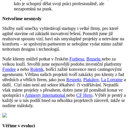
kdo je schopný dělat svoji práci profesionálně, ale
nezapomíná na punk.
Netvoříme nesmysly
Služby naší smečky vyhledávají startupy i velké firmy, pro které
agilně stavíme od základů inovativní řešení. Pomohli jsme již
realizovat spoustu vizí, baví nás smysluplné projekty a netrváme na
komfortu – se správným partnerem se nebojíme vydat mimo zažité
teritorium designu i technologií.
Naše klienty můžeš potkat v českém
Forbesu
,
Bruselu
nebo za
velkou louží. Stvořili jsme nejnovější podobu investiční platformy
Fondee
a nebo
Roletik
, bořící zažité konvence mezi castingovými
agenturami. Většinu našich projektů tvoří zakázky pro klienty z řad
středních a větších firem, jako jsou
Respekt
,
Plakátov
,
La Lorraine
a
další. Cizí nám není ani sektor lékařství či vzdělávání. Nejradši
však máme projekty s přesahem, dobro jsme již pomáhali konat ve
spolupráci s
Amnesty International
nebo
CF Hero
. Výběr je pestrý a
každý se u nás podílí hned na několika projektech zároveň, takže se
nudíme málokdy.
Věříme v evoluci