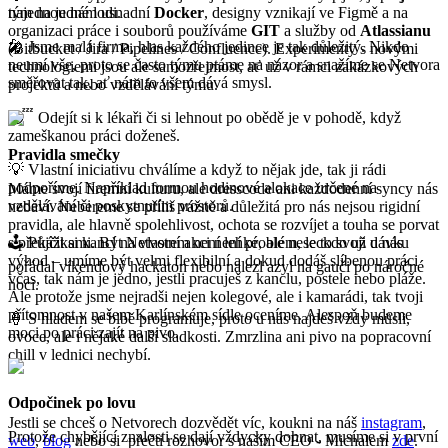
tým na jedné lodi.
najednou nám usnadní
Docker
, designy vznikají ve Figmě a na
organizaci práce i souborů používáme
GIT
a služby od
Atlassianu
🎤 Jsme malá firma, hlas každého jedince je tak důležitý. Nikdo
(Bitbucket / Jira / Pipelines / Confluence). Experimenty s novými
neumí vše, proto se často týmu ptáme na názor a snažíme se Netvora
technologiemi jsou ale samozřejmost, ať už v rámci zakázkových
směřovat tak, ať nám to všem dává smysl.
projektů a nebo vzdělávání týmu.
😴 Odejít si k lékaři či si lehnout po obědě je v pohodě, když
zameškanou práci doženeš.
Pravidla smečky
💡 Vlastní iniciativu chválíme a když to nějak jde, tak ji rádi
podpoříme. Například formou hodinové alokace určené na
Máme svojí firemní kulturu, ale dresscode ani každodenní syncy nás
vzdělávání či poskytnutím prostorů.
nebaví. Nebereme se příliš vážně a důležitá pro nás nejsou rigidní
pravidla, ale hlavně spolehlivost, ochota se rozvíjet a touha se porvat
🕹️ Půjčit si kancl na vlastní akci není problém, leckdo už u nás
s překážkami. Být Netvorem není lehké, ale nese to svoji dávku
výhod – umíme být velmi flexibilní a dokud dodáš slíbenou práci
pořádal víkendový hackaton nebo nalezl azyl na gauči po náročné
včas, tak nám je jedno, jestli pracuješ z kanclu, postele nebo pláže.
noci.
Ale protože jsme nejradši nejen kolegové, ale i kamarádi, tak tvoji
přítomnost v našem Karlínském sídle oceníme. Alespoň budeme
🍦 S hladem se blbě programuje, proto u nás najdeš vždy müsli,
moci po práci zajít na pivo.
ovoce, ale i nějaké další sladkosti. Zmrzlina ani pivo na popracovní
chill v lednici nechybí.
Odpočinek po lovu
Jestli se chceš o Netvorech dozvědět víc, koukni na náš
instagram
,
Protože chybějící znalosti se dají vždycky dohnat, musíme si v první
web
,
blog
nebo si přečti rozhovor s naším CEO - Michalem
zde
.