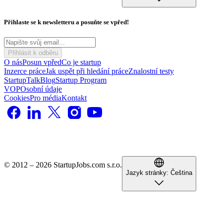
Přihlaste se k newsletteru a posuňte se vpřed!
Přihlásit k odběru
O nás
Posun vpřed
Co je startup
Inzerce práce
Jak uspět při hledání práce
Znalostní testy
StartupTalk
Blog
Startup Program
VOP
Osobní údaje
Cookies
Pro média
Kontakt
© 2012 – 2026 StartupJobs.com s.r.o.
Jazyk stránky:
Čeština