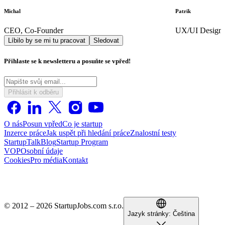
Michal
Patrik
CEO, Co-Founder
UX/UI Designe
Líbilo by se mi tu pracovat
Sledovat
Přihlaste se k newsletteru a posuňte se vpřed!
Přihlásit k odběru
O nás
Posun vpřed
Co je startup
Inzerce práce
Jak uspět při hledání práce
Znalostní testy
StartupTalk
Blog
Startup Program
VOP
Osobní údaje
Cookies
Pro média
Kontakt
© 2012 – 2026 StartupJobs.com s.r.o.
Jazyk stránky:
Čeština