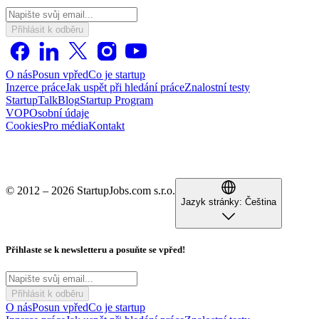
Přihlásit k odběru
O nás
Posun vpřed
Co je startup
Inzerce práce
Jak uspět při hledání práce
Znalostní testy
StartupTalk
Blog
Startup Program
VOP
Osobní údaje
Cookies
Pro média
Kontakt
© 2012 – 2026 StartupJobs.com s.r.o.
Jazyk stránky:
Čeština
Přihlaste se k newsletteru a posuňte se vpřed!
Přihlásit k odběru
O nás
Posun vpřed
Co je startup