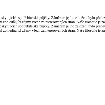
ujících spotřebitelské půjčky. Záměrem jejího založení bylo předevší
zohledňující zájmy všech zainteresovaných stran. Naše filosofie je zam
ujících spotřebitelské půjčky. Záměrem jejího založení bylo předevší
zohledňující zájmy všech zainteresovaných stran. Naše filosofie je zam