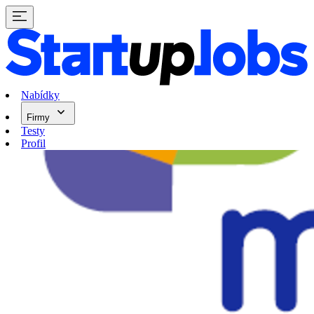
Nabídky
Firmy
Testy
Profil