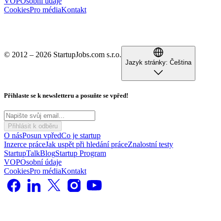
VOP
Osobní údaje
Cookies
Pro média
Kontakt
© 2012 – 2026 StartupJobs.com s.r.o.
Jazyk stránky:
Čeština
Přihlaste se k newsletteru a posuňte se vpřed!
Přihlásit k odběru
O nás
Posun vpřed
Co je startup
Inzerce práce
Jak uspět při hledání práce
Znalostní testy
StartupTalk
Blog
Startup Program
VOP
Osobní údaje
Cookies
Pro média
Kontakt