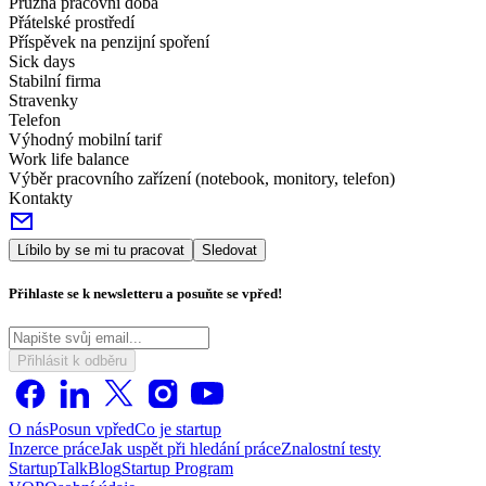
Pružná pracovní doba
Přátelské prostředí
Příspěvek na penzijní spoření
Sick days
Stabilní firma
Stravenky
Telefon
Výhodný mobilní tarif
Work life balance
Výběr pracovního zařízení (notebook, monitory, telefon)
Kontakty
Líbilo by se mi tu pracovat
Sledovat
Přihlaste se k newsletteru a posuňte se vpřed!
Přihlásit k odběru
O nás
Posun vpřed
Co je startup
Inzerce práce
Jak uspět při hledání práce
Znalostní testy
StartupTalk
Blog
Startup Program