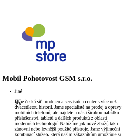
Mobil Pohotovost GSM s.r.o.
Jiné
Jsme česká síť prodejen a servisních center s více než
dvacetiletou historií. Jsme specialisté na prodej a opravy
mobilních telefonů, ale najdete u nás i širokou nabídku
příslušenství, tabletů a dalších produktů z oblasti
moderních technologií. Nabízíme jak nové zboží, tak i
zánovní nebo levnější použité přístroje. Jsme výjimeční
kombinací služeb, která našim zákazníkům umožňuje si