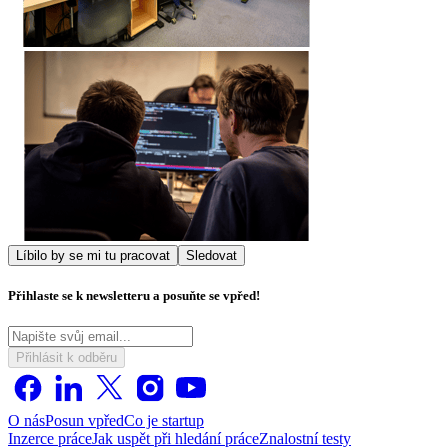
Líbilo by se mi tu pracovat
Sledovat
Přihlaste se k newsletteru a posuňte se vpřed!
Přihlásit k odběru
O nás
Posun vpřed
Co je startup
Inzerce práce
Jak uspět při hledání práce
Znalostní testy