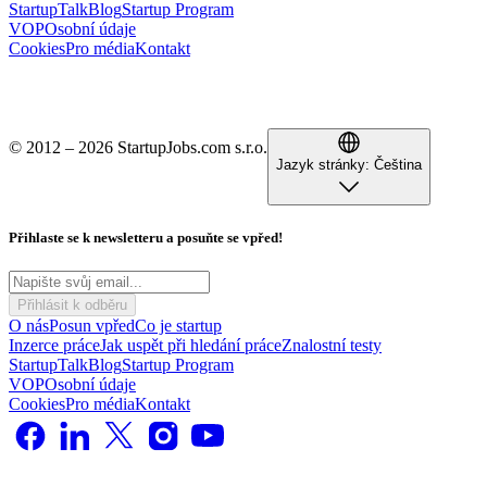
StartupTalk
Blog
Startup Program
VOP
Osobní údaje
Cookies
Pro média
Kontakt
© 2012 – 2026 StartupJobs.com s.r.o.
Jazyk stránky:
Čeština
Přihlaste se k newsletteru a posuňte se vpřed!
Přihlásit k odběru
O nás
Posun vpřed
Co je startup
Inzerce práce
Jak uspět při hledání práce
Znalostní testy
StartupTalk
Blog
Startup Program
VOP
Osobní údaje
Cookies
Pro média
Kontakt