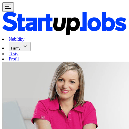
Nabídky
Firmy
Testy
Profil