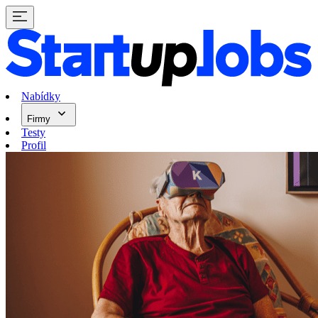
Nabídky
Firmy
Testy
Profil