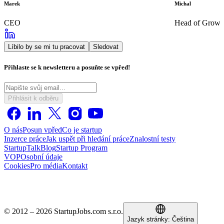
Marek
Michal
CEO
Head of Growt
Líbilo by se mi tu pracovat
Sledovat
Přihlaste se k newsletteru a posuňte se vpřed!
Přihlásit k odběru
O nás
Posun vpřed
Co je startup
Inzerce práce
Jak uspět při hledání práce
Znalostní testy
StartupTalk
Blog
Startup Program
VOP
Osobní údaje
Cookies
Pro média
Kontakt
© 2012 – 2026 StartupJobs.com s.r.o.
Jazyk stránky:
Čeština