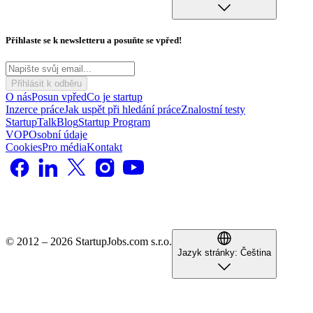
Přihlaste se k newsletteru a posuňte se vpřed!
Přihlásit k odběru
O nás
Posun vpřed
Co je startup
Inzerce práce
Jak uspět při hledání práce
Znalostní testy
StartupTalk
Blog
Startup Program
VOP
Osobní údaje
Cookies
Pro média
Kontakt
© 2012 – 2026 StartupJobs.com s.r.o.
Jazyk stránky:
Čeština