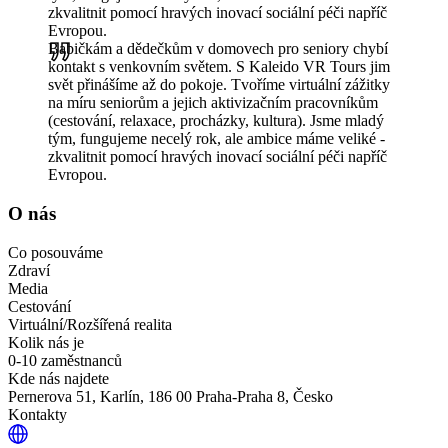
zkvalitnit pomocí hravých inovací sociální péči napříč
Evropou.
Babičkám a dědečkům v domovech pro seniory chybí
kontakt s venkovním světem. S Kaleido VR Tours jim
svět přinášíme až do pokoje. Tvoříme virtuální zážitky
na míru seniorům a jejich aktivizačním pracovníkům
(cestování, relaxace, procházky, kultura). Jsme mladý
tým, fungujeme necelý rok, ale ambice máme veliké -
zkvalitnit pomocí hravých inovací sociální péči napříč
Evropou.
O nás
Co posouváme
Zdraví
Media
Cestování
Virtuální/Rozšířená realita
Kolik nás je
0-10 zaměstnanců
Kde nás najdete
Pernerova 51, Karlín, 186 00 Praha-Praha 8, Česko
Kontakty