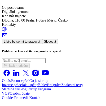
Co posouváme
Digitální agentura
Kde nás najdete
Dlouhá, 110 00 Praha 1-Staré Město, Česko
Kontakty
Líbilo by se mi tu pracovat
Sledovat
Přihlaste se k newsletteru a posuňte se vpřed!
Přihlásit k odběru
O nás
Posun vpřed
Co je startup
Inzerce práce
Jak uspět při hledání práce
Znalostní testy
StartupTalk
Blog
Startup Program
VOP
Osobní údaje
Cookies
Pro média
Kontakt