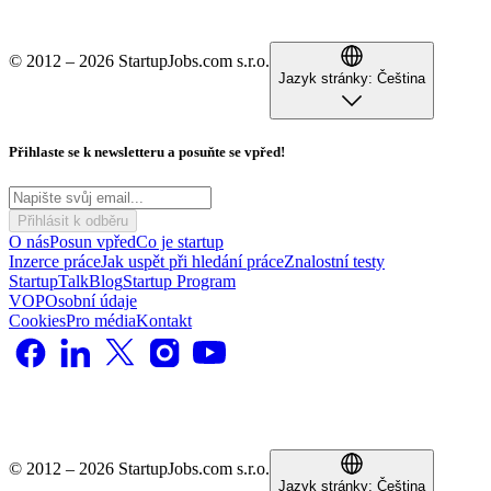
© 2012 – 2026 StartupJobs.com s.r.o.
Jazyk stránky:
Čeština
Přihlaste se k newsletteru a posuňte se vpřed!
Přihlásit k odběru
O nás
Posun vpřed
Co je startup
Inzerce práce
Jak uspět při hledání práce
Znalostní testy
StartupTalk
Blog
Startup Program
VOP
Osobní údaje
Cookies
Pro média
Kontakt
© 2012 – 2026 StartupJobs.com s.r.o.
Jazyk stránky:
Čeština