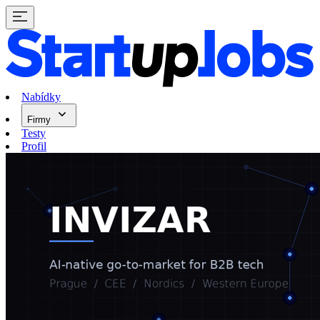
Nabídky
Firmy
Testy
Profil