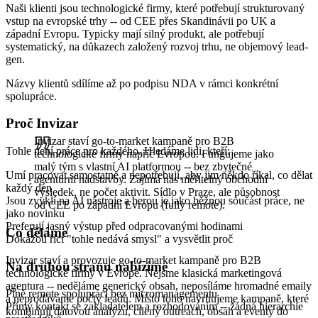
Naši klienti jsou technologické firmy, které potřebují strukturovaný
vstup na evropské trhy -- od CEE přes Skandinávii po UK a
západní Evropu. Typicky mají silný produkt, ale potřebují
systematický, na důkazech založený rozvoj trhu, ne objemový lead-
gen.
Názvy klientů sdílíme až po podpisu NDA v rámci konkrétní
spolupráce.
Proč Invizar
Invizar staví go-to-market kampaně pro B2B
Tohle není práce pro každého. Hledáme lidi, kteří:
technologické firmy napříč Evropou. Fungujeme jako
malý tým s vlastní AI platformou -- bez zbytečné
Umí pracovat samostatně a nepotřebují, aby jim někdo říkal, co dělat
agenturní nadstavby. Zajímá nás měřitelný obchodní
každý den
výsledek, ne počet aktivit. Sídlo v Praze, ale působnost
Jsou zvyklí na AI nástroje a berou je jako běžnou součást práce, ne
od CEE po západní Evropu (fully remote).
jako novinku
Preferují jasný výstup před odpracovanými hodinami
Co děláme
Dokážou říct "tohle nedává smysl" a vysvětlit proč
Invizar staví a provozuje go-to-market kampaně pro B2B
Na druhou stranu nabízíme
technologické firmy v Evropě. Nejsme klasická marketingová
agentura -- neděláme generický obsah, neposíláme hromadné emaily
Plně remote spolupráci bez micromanagementu
a neprodáváme počty leadů. Místo toho navrhujeme kampaně, které
Přímý kontakt se zakladatelem a rozhodováním -- žádná hierarchie
kombinují datovou analýzu, cílený outreach, obsah a eventy do