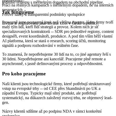
prostředníků
jednoho systému s měřitelným dopadem na obchodní pipeline.
Práci na reálných kampaních s měřitelným dopadem, ne na interních
prezentacích
Jak fungujeme
Férové sazby a transparentní podmínky spolupráce
Provozně jsme postavení jinak než většina agentur. Jádro firmy tvoří
Invizar je registrovaná jako Invizar s.r.o. v České republice.
malý tým lidí, kteří řídí strategii a provoz. Kolem nich je síť
specializovaných kontraktorů -- SDR pro jednotlivé regiony, content
designéři, event koordinátoři, produkce. A pod tím vším běží vlastní
AI platforma, která se stará o research, scoring účtů, monitoring
signálů a podporu rozhodování v reálném čase.
To znamená, že nepotřebujeme 30 lidí na to, co jiné agentury řeší s
30 lidmi. Nepotřebujeme ani kancelář. Pracujeme plně remote a
asynchronně, s jasně definovanými procesy a odpovědnostmi.
Pro koho pracujeme
Naši klienti jsou technologické firmy, které potřebují strukturovaný
vstup na evropské trhy -- od CEE přes Skandinávii po UK a
západní Evropu. Typicky mají silný produkt, ale potřebují
systematický, na důkazech založený rozvoj trhu, ne objemový lead-
gen.
Názvy klientů sdílíme až po podpisu NDA v rámci konkrétní
spolupráce.