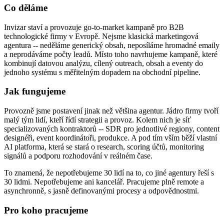
Co děláme
Invizar staví a provozuje go-to-market kampaně pro B2B
technologické firmy v Evropě. Nejsme klasická marketingová
agentura -- neděláme generický obsah, neposíláme hromadné emaily
a neprodáváme počty leadů. Místo toho navrhujeme kampaně, které
kombinují datovou analýzu, cílený outreach, obsah a eventy do
jednoho systému s měřitelným dopadem na obchodní pipeline.
Jak fungujeme
Provozně jsme postavení jinak než většina agentur. Jádro firmy tvoří
malý tým lidí, kteří řídí strategii a provoz. Kolem nich je síť
specializovaných kontraktorů -- SDR pro jednotlivé regiony, content
designéři, event koordinátoři, produkce. A pod tím vším běží vlastní
AI platforma, která se stará o research, scoring účtů, monitoring
signálů a podporu rozhodování v reálném čase.
To znamená, že nepotřebujeme 30 lidí na to, co jiné agentury řeší s
30 lidmi. Nepotřebujeme ani kancelář. Pracujeme plně remote a
asynchronně, s jasně definovanými procesy a odpovědnostmi.
Pro koho pracujeme