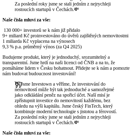
Za poslední roky jsme se stali jedním z nejrychleji
rostoucích startupů v Čechách.💸
Naše čísla mluví za vše:
130 000+ investorů se k nám již přidalo
9+ miliard Kč proinvestováno do úvěrů zajištěných nemovitostmi
1 miliarda Kč vyplacena na výnosech
9,3 % p.a. průměrný výnos (za Q4 2025)
Budujeme produkt, který je jednoduchý, srozumitelný a
transparentní. Jsme hrdí na naši licenci od ČNB a na to, že
pomáháme lidem v Česku bohatnout. Přidejte se k nám a pomozte
nám budovat budoucnost investování!
👋 Jsme Investown a věříme, že investování do
nemovitostí může být tak jednoduché a samozřejmé
jako odkládání peněz na spořicí účet. Naší misí je
zpřístupnit investice do nemovitostí každému, bez
ohledu na výši kapitálu. Jsme český FinTech, který
kombinuje moderní technologie s jistotou a férovostí.
Za poslední roky jsme se stali jedním z nejrychleji
rostoucích startupů v Čechách.💸
Naše čísla mluví za vše: