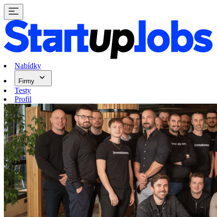
Nabídky
Firmy
Testy
Profil