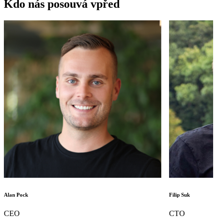
Kdo nás posouvá vpřed
Alan Pock
Filip Suk
CEO
CTO