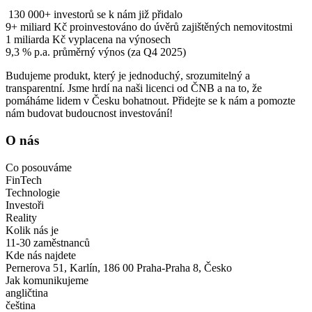
130 000+ investorů se k nám již přidalo
9+ miliard Kč proinvestováno do úvěrů zajištěných nemovitostmi
1 miliarda Kč vyplacena na výnosech
9,3 % p.a. průměrný výnos (za Q4 2025)
Budujeme produkt, který je jednoduchý, srozumitelný a
transparentní. Jsme hrdí na naši licenci od ČNB a na to, že
pomáháme lidem v Česku bohatnout. Přidejte se k nám a pomozte
nám budovat budoucnost investování!
O nás
Co posouváme
FinTech
Technologie
Investoři
Reality
Kolik nás je
11-30 zaměstnanců
Kde nás najdete
Pernerova 51, Karlín, 186 00 Praha-Praha 8, Česko
Jak komunikujeme
angličtina
čeština