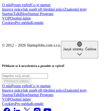
O nás
Posun vpřed
Co je startup
Inzerce práce
Jak uspět při hledání práce
Znalostní testy
StartupTalk
Blog
Startup Program
VOP
Osobní údaje
Cookies
Pro média
Kontakt
© 2012 – 2026 StartupJobs.com s.r.o.
Jazyk stránky:
Čeština
Přihlaste se k newsletteru a posuňte se vpřed!
Přihlásit k odběru
O nás
Posun vpřed
Co je startup
Inzerce práce
Jak uspět při hledání práce
Znalostní testy
StartupTalk
Blog
Startup Program
VOP
Osobní údaje
Cookies
Pro média
Kontakt