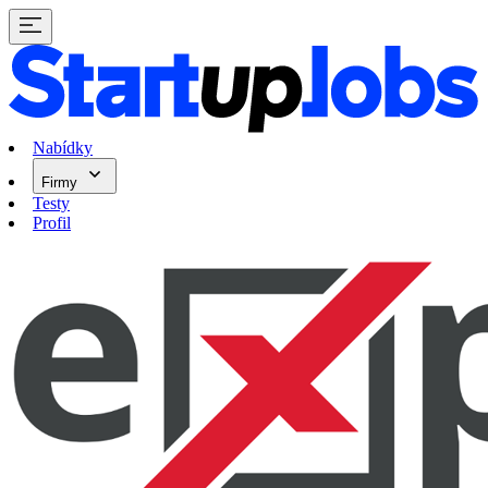
Nabídky
Firmy
Testy
Profil