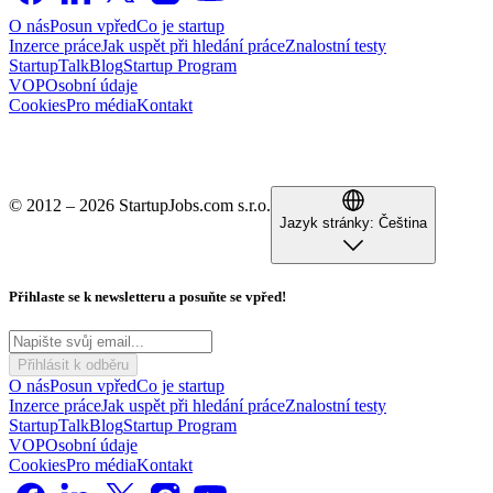
O nás
Posun vpřed
Co je startup
Inzerce práce
Jak uspět při hledání práce
Znalostní testy
StartupTalk
Blog
Startup Program
VOP
Osobní údaje
Cookies
Pro média
Kontakt
© 2012 – 2026 StartupJobs.com s.r.o.
Jazyk stránky:
Čeština
Přihlaste se k newsletteru a posuňte se vpřed!
Přihlásit k odběru
O nás
Posun vpřed
Co je startup
Inzerce práce
Jak uspět při hledání práce
Znalostní testy
StartupTalk
Blog
Startup Program
VOP
Osobní údaje
Cookies
Pro média
Kontakt