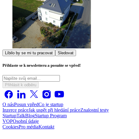
Líbilo by se mi tu pracovat
Sledovat
Přihlaste se k newsletteru a posuňte se vpřed!
Přihlásit k odběru
O nás
Posun vpřed
Co je startup
Inzerce práce
Jak uspět při hledání práce
Znalostní testy
StartupTalk
Blog
Startup Program
VOP
Osobní údaje
Cookies
Pro média
Kontakt