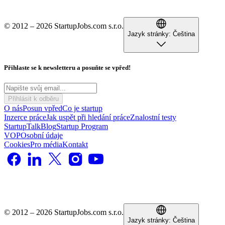
© 2012 – 2026 StartupJobs.com s.r.o.
Jazyk stránky:
Čeština
Přihlaste se k newsletteru a posuňte se vpřed!
Přihlásit k odběru
O nás
Posun vpřed
Co je startup
Inzerce práce
Jak uspět při hledání práce
Znalostní testy
StartupTalk
Blog
Startup Program
VOP
Osobní údaje
Cookies
Pro média
Kontakt
© 2012 – 2026 StartupJobs.com s.r.o.
Jazyk stránky:
Čeština