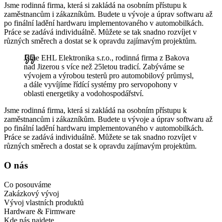
Jsme rodinná firma, která si zakládá na osobním přístupu k
zaměstnancům i zákazníkům. Budete u vývoje a úprav softwaru až
po finální ladění hardwaru implementovaného v automobilkách.
Práce se zadává individuálně. Můžete se tak snadno rozvíjet v
různých směrech a dostat se k opravdu zajímavým projektům.
Jsme EHL Elektronika s.r.o., rodinná firma z Bakova
nad Jizerou s více než 25letou tradicí. Zabýváme se
vývojem a výrobou testerů pro automobilový průmysl,
a dále vyvíjíme řídící systémy pro servopohony v
oblasti energetiky a vodohospodářství.
Jsme rodinná firma, která si zakládá na osobním přístupu k
zaměstnancům i zákazníkům. Budete u vývoje a úprav softwaru až
po finální ladění hardwaru implementovaného v automobilkách.
Práce se zadává individuálně. Můžete se tak snadno rozvíjet v
různých směrech a dostat se k opravdu zajímavým projektům.
O nás
Co posouváme
Zakázkový vývoj
Vývoj vlastních produktů
Hardware & Firmware
Kde nás najdete