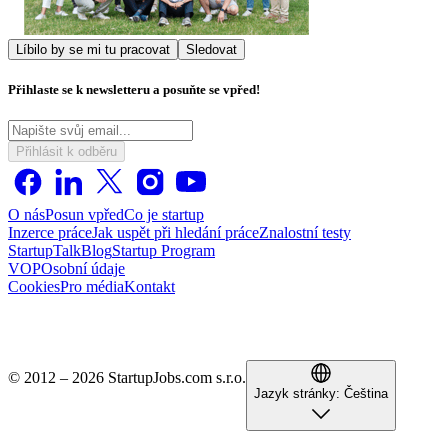
Líbilo by se mi tu pracovat
Sledovat
Přihlaste se k newsletteru a posuňte se vpřed!
Přihlásit k odběru
O nás
Posun vpřed
Co je startup
Inzerce práce
Jak uspět při hledání práce
Znalostní testy
StartupTalk
Blog
Startup Program
VOP
Osobní údaje
Cookies
Pro média
Kontakt
© 2012 – 2026 StartupJobs.com s.r.o.
Jazyk stránky:
Čeština