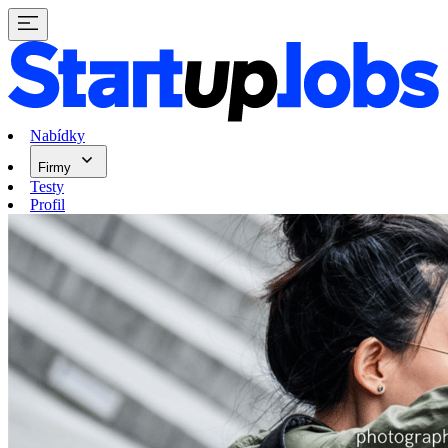
Nabídky
Firmy
Testy
Profil