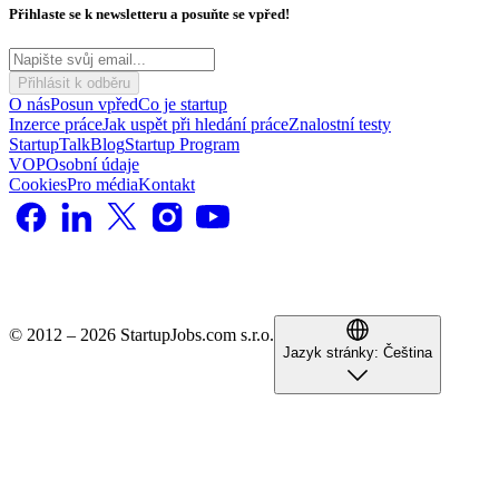
Přihlaste se k newsletteru a posuňte se vpřed!
Přihlásit k odběru
O nás
Posun vpřed
Co je startup
Inzerce práce
Jak uspět při hledání práce
Znalostní testy
StartupTalk
Blog
Startup Program
VOP
Osobní údaje
Cookies
Pro média
Kontakt
© 2012 – 2026 StartupJobs.com s.r.o.
Jazyk stránky:
Čeština